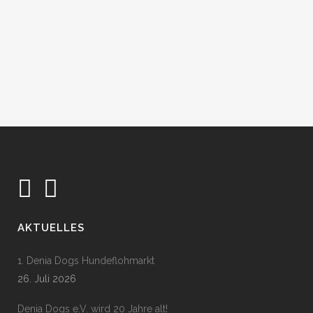
Einerseits ist sie so eine süße,
verschmuste Maus. Anderseits kann sie
richtig zickig werden, wenn es nicht nach
ihrem Willen geht....
01 August, 2017
AKTUELLES
1. Denia Dogs Hundeflohmarkt
26. Juli 2026
Denia Dogs e.V. wird 20 Jahre alt!