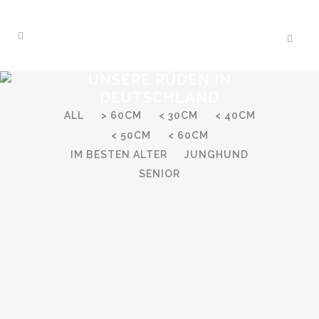
UNSERE RÜDEN IN
DEUTSCHLAND
ALL
> 60CM
< 30CM
< 40CM
< 50CM
< 60CM
IM BESTEN ALTER
JUNGHUND
SENIOR