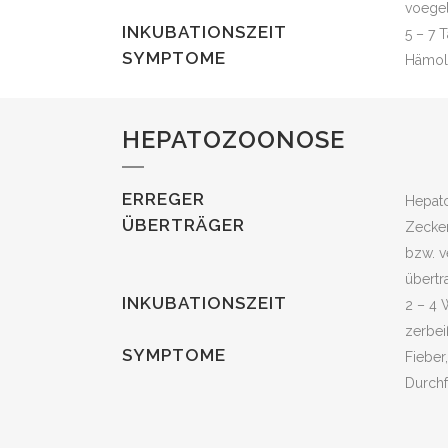
voegel
INKUBATIONSZEIT
5 – 7 
SYMPTOME
Hämol
HEPATOZOONOSE
ERREGER
Hepat
ÜBERTRÄGER
Zecken
bzw. v
übertr
INKUBATIONSZEIT
2 – 4 
zerbei
SYMPTOME
Fieber
Durchf