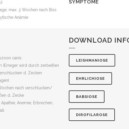
SYMPTOME
i)
Tage, max. 3 Wochen nach Biss
ytische Anämie
DOWNLOAD INF
ozoon canis
LEISHMANIOSE
 (Erreger wird durch zerbeißen
erschlucken d. Zecken
EHRLICHIOSE
agen)
Wochen nach verschlucken/
ßen d. Zecke
BABSIOSE
, Apathie, Anemie, Erbrechen,
all
DIROFILAROSE