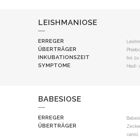
LEISHMANIOSE
ERREGER
Leishm
ÜBERTRÄGER
Phleb
INKUBATIONSZEIT
bis zu
SYMPTOME
Haut-
BABESIOSE
ERREGER
Babesi
ÜBERTRÄGER
Zecken
canis)