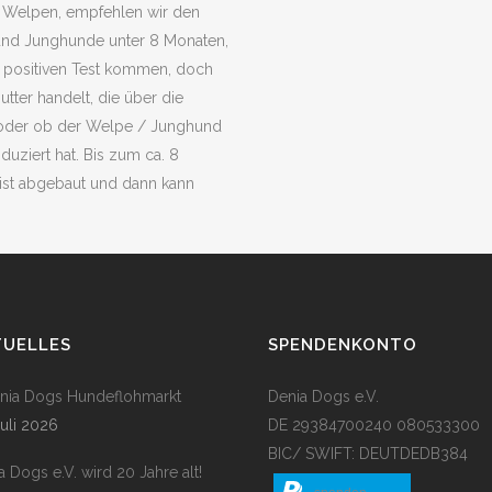
s Welpen, empfehlen wir den
und Junghunde unter 8 Monaten,
 positiven Test kommen, doch
utter handelt, die über die
, oder ob der Welpe / Junghund
duziert hat. Bis zum ca. 8
ist abgebaut und dann kann
TUELLES
SPENDENKONTO
enia Dogs Hundeflohmarkt
Denia Dogs e.V.
Juli 2026
DE 29384700240 080533300
BIC/ SWIFT: DEUTDEDB384
a Dogs e.V. wird 20 Jahre alt!