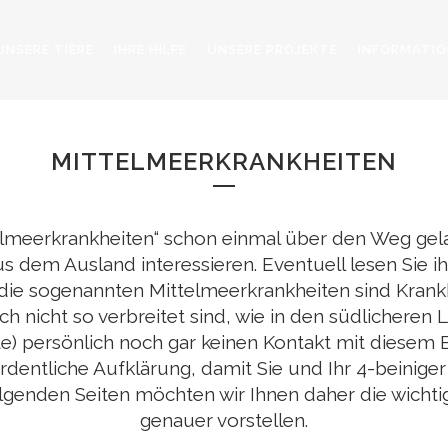
UNSERE TIERE
IHRE HILFE
UNSERE PROJEKTE
INFORMATIO
REISEKRANKHEITE
MITTELMEERKRANKHEITEN
ittelmeerkrankheiten“ schon einmal über den Weg gel
aus dem Ausland interessieren. Eventuell lesen Sie 
die sogenannten Mittelmeerkrankheiten sind Krankh
h nicht so verbreitet sind, wie in den südlichere
zte) persönlich noch gar keinen Kontakt mit diesem 
ordentliche Aufklärung, damit Sie und Ihr 4-beini
lgenden Seiten möchten wir Ihnen daher die wichti
genauer vorstellen.