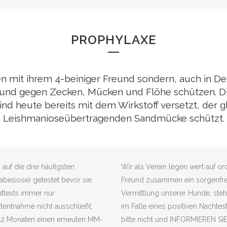
PROPHYLAXE
en mit ihrem 4-beiniger Freund sondern, auch in D
n Hund gegen Zecken, Mücken und Flöhe schützen. Di
nd heute bereits mit dem Wirkstoff versetzt, der gl
Leishmanioseübertragenden Sandmücke schützt.
auf die drei häufigsten
Wir als Verein legen wert auf or
abesiose) getestet bevor sie
Freund zusammen ein sorgenfre
uttests immer nur
Vermittlung unserer Hunde, steh
tentnahme nicht ausschließt.
im Falle eines positiven Nachtes
-12 Monaten einen erneuten MM-
bitte nicht und INFORMIEREN SI