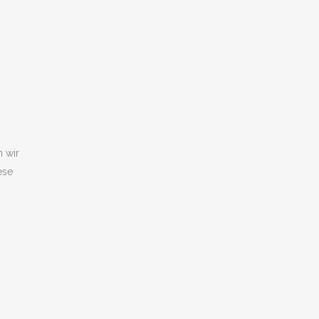
 wir
ese