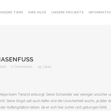
UNSERE TIERE
IHRE HILFE
UNSERE PROJEKTE
INFORMATIO
HASENFUSS
lien
0 Comments
45
Likes
lpe beim Tierarzt entsorgt. Seine Schwester war weniger unsicher 
cht. Seine Angst saß auch tiefer und die Unsicherheit wuchs, je älter d
 der Auffangstation leben, da er sich hier sicher und geborgen fühlt.