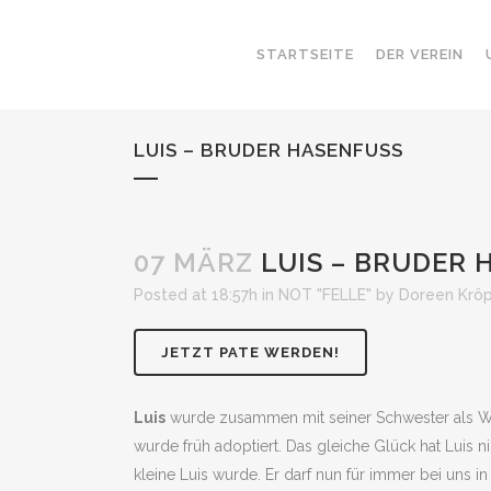
STARTSEITE
DER VEREIN
LUIS – BRUDER HASENFUSS
07 MÄRZ
LUIS – BRUDER 
Posted at 18:57h
in
NOT "FELLE"
by
Doreen Kröp
JETZT PATE WERDEN!
Luis
wurde zusammen mit seiner Schwester als We
wurde früh adoptiert. Das gleiche Glück hat Luis ni
kleine Luis wurde. Er darf nun für immer bei uns in