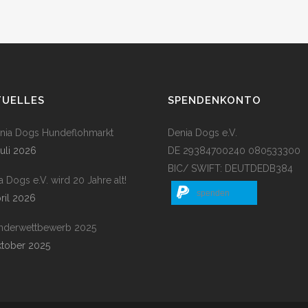
TUELLES
SPENDENKONTO
enia Dogs Hundeflohmarkt
Denia Dogs e.V.
Juli 2026
DE 29384700240 080533300
BIC/ SWIFT: DEUTDEDB384
a Dogs e.V. wird 20 Jahre alt!
spenden
pril 2026
nderwettbewerb 2025
ktober 2025