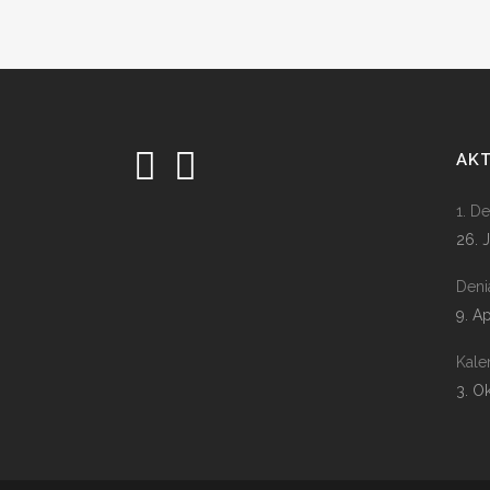
AK
1. D
26. 
Deni
9. A
Kale
3. O