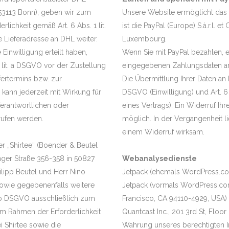
 53113 Bonn), geben wir zum
Unsere Website ermöglicht das 
ichkeit gemäß Art. 6 Abs. 1 lit.
ist die PayPal (Europe) S.à.r.l. e
ieferadresse an DHL weiter.
Luxembourg.
Einwilligung erteilt haben,
Wenn Sie mit PayPal bezahlen, e
 lit. a DSGVO vor der Zustellung
eingegebenen Zahlungsdaten an
ertermins bzw. zur
Die Übermittlung Ihrer Daten an P
 kann jederzeit mit Wirkung für
DSGVO (Einwilligung) und Art. 6 
erantwortlichen oder
eines Vertrags). Ein Widerruf Ihre
rufen werden.
möglich. In der Vergangenheit 
einem Widerruf wirksam.
er „Shirtee“ (Boender & Beutel
ger Straße 356-358 in 50827
Webanalysedienste
hilipp Beutel und Herr Nino
Jetpack (ehemals WordPress.co
sowie gegebenenfalls weitere
Jetpack (vormals WordPress.com-
 b DSGVO ausschließlich zum
Francisco, CA 94110-4929, USA) 
im Rahmen der Erforderlichkeit
Quantcast Inc., 201 3rd St, Floo
i Shirtee sowie die
Wahrung unseres berechtigten In