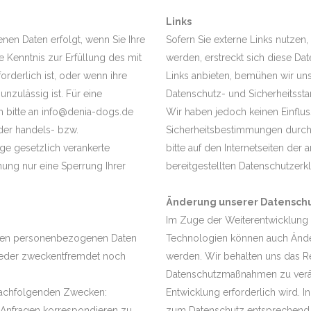
Links
en Daten erfolgt, wenn Sie Ihre
Sofern Sie externe Links nutzen
e Kenntnis zur Erfüllung des mit
werden, erstreckt sich diese Dat
rderlich ist, oder wenn ihre
Links anbieten, bemühen wir uns
nzulässig ist. Für eine
Datenschutz- und Sicherheitssta
h bitte an info@denia-dogs.de
Wir haben jedoch keinen Einflus
der handels- bzw.
Sicherheitsbestimmungen durch 
ge gesetzlich verankerte
bitte auf den Internetseiten der
ung nur eine Sperrung Ihrer
bereitgestellten Datenschutzerk
Änderung unserer Datensc
Im Zuge der Weiterentwicklung
deren personenbezogenen Daten
Technologien können auch Änder
weder zweckentfremdet noch
werden. Wir behalten uns das Re
Datenschutzmaßnahmen zu verän
nachfolgenden Zwecken:
Entwicklung erforderlich wird. 
r Anfragen korrespondieren zu
zum Datenschutz entsprechend a