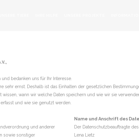
UNSERE TIERE
IHRE HILFE
UNSERE PROJEKTE
INFORMATIO
ENSCHUTZERKLÄ
.V.,
und bedanken uns für Ihr Interesse.
re sehr ernst. Deshalb ist das Einhalten der gesetzlichen Bestimmung
zeit wissen, wann wir welche Daten speichern und wie wir sie verwend
erfasst und wie sie genutzt werden.
Name und Anschrift des Dat
rundverordnung und anderer
Der Datenschutzbeauftragte des 
n sowie sonstiger
Lena Lietz