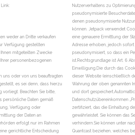
Link:
Nutzerverhaltens zu Optimieru
pseudonymisierte Besucherdate
denen pseudonymisierte Nutzung
können. Jetpack verwendet Coo
en weder an Dritte verkaufen
eine genauere Ermittlung der Sta
ur Verfügung gestellten
Adresse erhoben, jedoch sofort
Ihnen mitgeteilten Zwecke
pseudonymisiert, so dass ein 
e Ihrer personenbezogenen
ist.Rechtsgrundlage ist Art. 6 Ab
Einwilligung.Die durch das Coo
n uns oder von uns beauftragten
dieser Website (einschließlich 
estellt, es sei denn, dass hierzu
Wahrung der oben genannten Int
vorliegt. Beachten Sie bitte,
und dort gespeichert.Automattic 
ass persönliche Daten gemäß
Datenschutzübereinkommen „Pri
dung, Verfügung oder
zertifiziert, das die Einhaltung
ittlung der Daten an
gewährleistet. Sie können das 
 Behörden erfolgt nur im Rahmen
verhindern.Sie können unter na
eine gerichtliche Entscheidung
Quantcast beziehen, welches bew