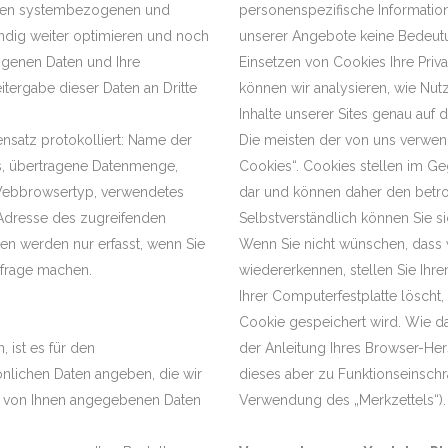
rnen systembezogenen und
personenspezifische Information
ndig weiter optimieren und noch
unserer Angebote keine Bedeutu
zogenen Daten und Ihre
Einsetzen von Cookies Ihre Priva
itergabe dieser Daten an Dritte
können wir analysieren, wie Nu
Inhalte unserer Sites genau auf
nsatz protokolliert: Name der
Die meisten der von uns verwen
s, übertragene Datenmenge,
Cookies“. Cookies stellen im G
Webbrowsertyp, verwendetes
dar und können daher den betro
Adresse des zugreifenden
Selbstverständlich können Sie 
 werden nur erfasst, wenn Sie
Wenn Sie nicht wünschen, dass 
nfrage machen.
wiedererkennen, stellen Sie Ihre
Ihrer Computerfestplatte löscht,
Cookie gespeichert wird. Wie da
ist es für den
der Anleitung Ihres Browser-Her
önlichen Daten angeben, die wir
dieses aber zu Funktionseinsch
ie von Ihnen angegebenen Daten
Verwendung des „Merkzettels“).