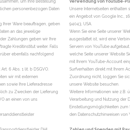
n zusammen, um Ihre Bestellung
Verwendung von Youtube-Pl
erlichen personenbezogen Daten
Unsere Internetseiten enthalte
ein Angebot von Google Inc., 1
g Ihrer Ware beauftragen, geben
94043, USA.
Daten an das jeweilige
Wenn Sie eine Seite unserer Web
 der Zahlungen geben wir Ihre
ausgestattet ist, wird eine Ver
gte Kreditinstitut weiter. Falls
Servern von YouTube aufgebaut.
arüber ebenfalls nachfolgend
welche Seite unserer Website S
mit Ihrem YouTube-Account eing
Art. 6 Abs. 1 lit. b DSGVO.
Surfverhalten direkt mit Ihrem 
iten wir mit externen
Zuordnung nicht, loggen Sie si
n sowie Ihre Lieferadresse
unsere Website besuchen.
eßlich zu Zwecken der Lieferung
Weitere Informationen wie z.B
GVO an einen von uns
Verarbeitung und Nutzung der 
Einstellungsmöglichkeiten zum 
rsanddienstleister
den Datenschutzhinweisen von 
Transportdienstleister DHL
Zahlen und Spenden mit Pay