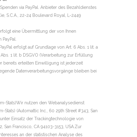
Spenden via PayPal. Anbieter des Bezahldienstes
t Cie, S.C.A., 22-24 Boulevard Royal, L-2449
rfolgt eine Übermittlung der von Ihnen
 PayPal.
ayPal erfolgt auf Grundlage von Art. 6 Abs. 1 lit. a
Abs. 1 lit. b DSGVO (Verarbeitung zur Erfüllung
r bereits erteilten Einwilligung ist jederzeit
liegende Datenverarbeitungsvorgänge bleiben bei
m-Stats)Wir nutzen den Webanalysedienst
Stats) (Automattic Inc., 60 29th Street #343, San
unter Einsatz der Trackingtechnologie von
r 2, San Francisco, CA 94103-3153, USA.Zur
teresses an der statistischen Analyse des