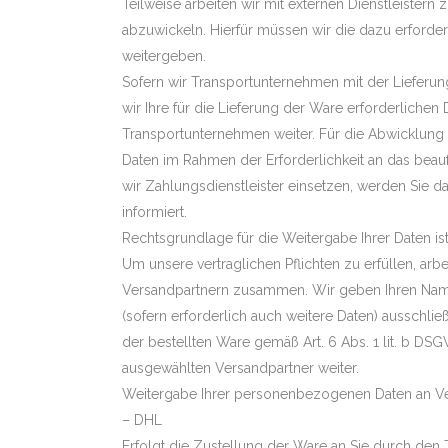
Teilweise arbeiten wir mit externen Dienstleister
abzuwickeln. Hierfür müssen wir die dazu erford
weitergeben.
Sofern wir Transportunternehmen mit der Lieferun
wir Ihre für die Lieferung der Ware erforderlichen 
Transportunternehmen weiter. Für die Abwicklung
Daten im Rahmen der Erforderlichkeit an das beauftra
wir Zahlungsdienstleister einsetzen, werden Sie d
informiert.
Rechtsgrundlage für die Weitergabe Ihrer Daten ist 
Um unsere vertraglichen Pflichten zu erfüllen, arbe
Versandpartnern zusammen. Wir geben Ihren Name
(sofern erforderlich auch weitere Daten) ausschli
der bestellten Ware gemäß Art. 6 Abs. 1 lit. b DS
ausgewählten Versandpartner weiter.
Weitergabe Ihrer personenbezogenen Daten an Ve
– DHL
Erfolgt die Zustellung der Ware an Sie durch den 