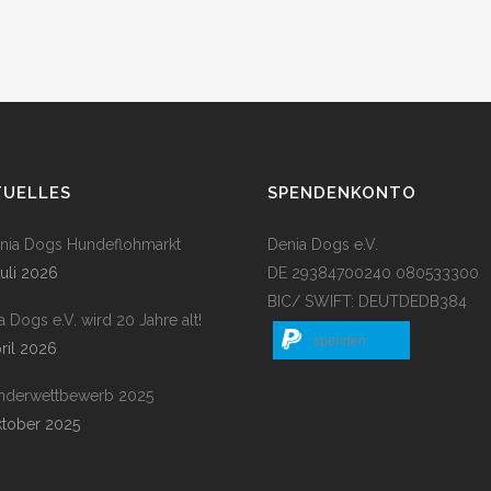
TUELLES
SPENDENKONTO
enia Dogs Hundeflohmarkt
Denia Dogs e.V.
Juli 2026
DE 29384700240 080533300
BIC/ SWIFT: DEUTDEDB384
a Dogs e.V. wird 20 Jahre alt!
spenden
pril 2026
nderwettbewerb 2025
ktober 2025