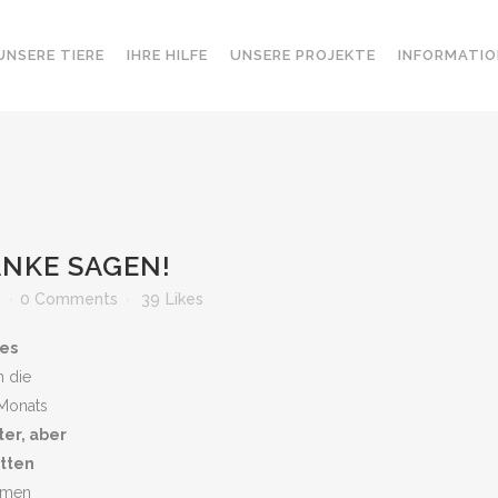
UNSERE TIERE
IHRE HILFE
UNSERE PROJEKTE
INFORMATIO
NKE SAGEN!
e
0 Comments
39
Likes
des
 die
 Monats
ter, aber
tten
mmen