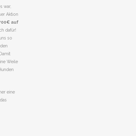
s war,
er Aktion
1700€ auf
h dafür!
 uns so
nden
Damit
ine Weile
 Hunden
mer eine
 das