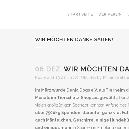
STARTSEITE
DER VEREIN
WIR MÖCHTEN DANKE SAGEN!
06 DEZ.
WIR MÖCHTEN DA
Posted at 13:01h
in
AKTUELLES
by
Miriam Selzl
Im März wurde Denia Dogs e.V. als Tierheim 
Monats im Tierschutz-Shop ausgewählt.
Durch
vielen großzügigen Spender konnten Anfang des
über 7500kg Spenden, darunter ganz viel Fut
auch Mäntelchen, Geschirre, einige Hundehü
und einiges mehr
in Spanien in Empfang geno