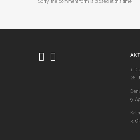
Sorry, the comment form is closed at this time.
AK
1. D
26. 
Deni
9. A
Kale
3. O