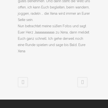
gutes Benehmen. Und dann steht die Welt uns
offen, ich kann Euch begleiten, beim wandern,
joggen, radeln … die Xena wird immer an Eurer
Seite sein.
Nun betrachtet meine süßen Fotos und sagt
Euer Herz Jaaaaaaaaaaa zu Xena, dann meldet
Euch ganz schnell. Ich gehe derweil noch
eine Runde spielen und sage bis Bald. Eure
Xena