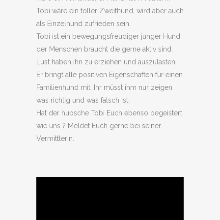
Tobi wäre ein toller Zweithund, wird aber auch
als Einzelhund zufrieden sein.
Tobi ist ein bewegungsfreudiger junger Hund,
der Menschen braucht die gerne aktiv sind,
Lust haben ihn zu erziehen und auszulasten.
Er bringt alle positiven Eigenschaften für einen
Familienhund mit, Ihr müsst ihm nur zeigen
was richtig und was falsch ist.
Hat der hübsche Tobi Euch ebenso begeistert
wie uns ? Meldet Euch gerne bei seiner
Vermittlerin.