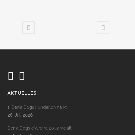
AKTUELLES
1. Denia Dogs Hundeflohmarkt
26. Juli 2026
Denia Dogs e.V. wird 20 Jahre alt!