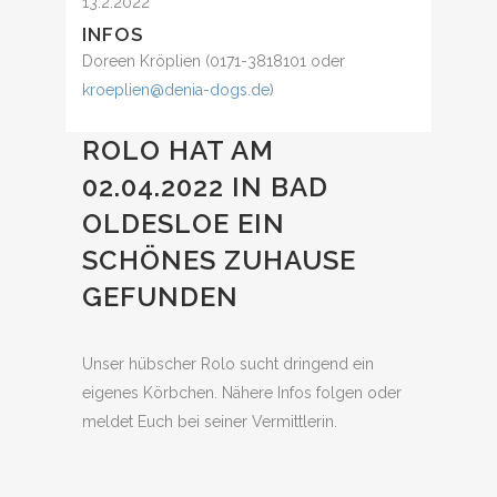
13.2.2022
INFOS
Doreen Kröplien (0171-3818101 oder
kroeplien@denia-dogs.de
)
ROLO HAT AM
02.04.2022 IN BAD
OLDESLOE EIN
SCHÖNES ZUHAUSE
GEFUNDEN
Unser hübscher Rolo sucht dringend ein
eigenes Körbchen. Nähere Infos folgen oder
meldet Euch bei seiner Vermittlerin.