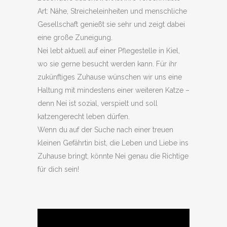
Art: Nähe, Streicheleinheiten und menschliche
Gesellschaft genießt sie sehr und zeigt dabei
eine große Zuneigung.
Nei lebt aktuell auf einer Pflegestelle in Kiel,
wo sie gerne besucht werden kann. Für ihr
zukünftiges Zuhause wünschen wir uns eine
Haltung mit mindestens einer weiteren Katze –
denn Nei ist sozial, verspielt und soll
katzengerecht leben dürfen.
Wenn du auf der Suche nach einer treuen
kleinen Gefährtin bist, die Leben und Liebe ins
Zuhause bringt, könnte Nei genau die Richtige
für dich sein!