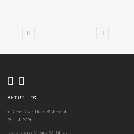
AKTUELLES
1. Denia Dogs Hundeflohmarkt
26. Juli 2026
Denia Dogs e.V. wird 20 Jahre alt!