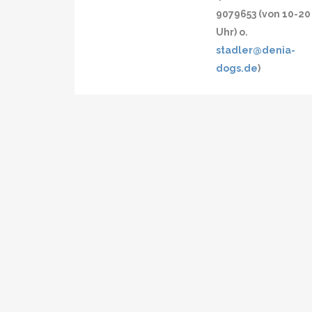
9079653 (von 10-20
Uhr) o.
stadler@denia-
dogs.de
)