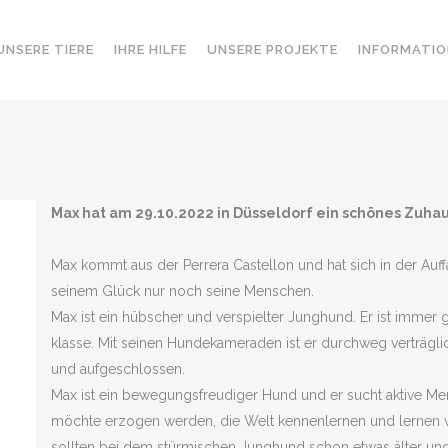
UNSERE TIERE
IHRE HILFE
UNSERE PROJEKTE
INFORMATIO
Max hat am 29.10.2022 in Düsseldorf ein schönes Zuh
Max kommt aus der Perrera Castellon und hat sich in der Auff
seinem Glück nur noch seine Menschen.
Max ist ein hübscher und verspielter Junghund. Er ist immer g
klasse. Mit seinen Hundekameraden ist er durchweg verträgl
und aufgeschlossen.
Max ist ein bewegungsfreudiger Hund und er sucht aktive Me
möchte erzogen werden, die Welt kennenlernen und lernen w
sollten bei dem stürmischen Junghund schon etwas älter und 