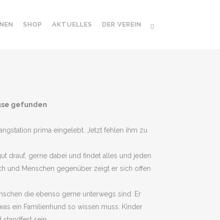
NEN
SHOP
AKTUELLES
DER VEREIN
ause gefunden
angstation prima eingelebt. Jetzt fehlen ihm zu
ut drauf, gerne dabei und findet alles und jeden
ich und Menschen gegenüber zeigt er sich offen
nschen die ebenso gerne unterwegs sind. Er
as ein Familienhund so wissen muss. Kinder
standfest sein.