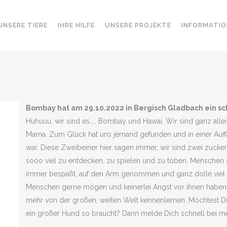
UNSERE TIERE
IHRE HILFE
UNSERE PROJEKTE
INFORMATIO
Bombay hat am 29.10.2022 in Bergisch Gladbach ein 
Huhuuu, wir sind es….. Bombay und Hawai. Wir sind ganz all
Mama. Zum Glück hat uns jemand gefunden und in einer Auff
war. Diese Zweibeiner hier sagen immer, wir sind zwei zucker
sooo viel zu entdecken, zu spielen und zu toben. Menschen 
immer bespaßt, auf den Arm genommen und ganz dolle viel g
Menschen gerne mögen und keinerlei Angst vor ihnen haben 
mehr von der großen, weiten Welt kennenlernen. Möchtest Du 
ein großer Hund so braucht? Dann melde Dich schnell bei mei