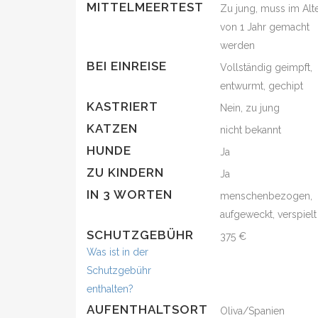
MITTELMEERTEST
Zu jung, muss im Alt
von 1 Jahr gemacht
werden
BEI EINREISE
Vollständig geimpft,
entwurmt, gechipt
KASTRIERT
Nein, zu jung
KATZEN
nicht bekannt
HUNDE
Ja
ZU KINDERN
Ja
IN 3 WORTEN
menschenbezogen,
aufgeweckt, verspielt
SCHUTZGEBÜHR
375 €
Was ist in der
Schutzgebühr
enthalten?
AUFENTHALTSORT
Oliva/Spanien