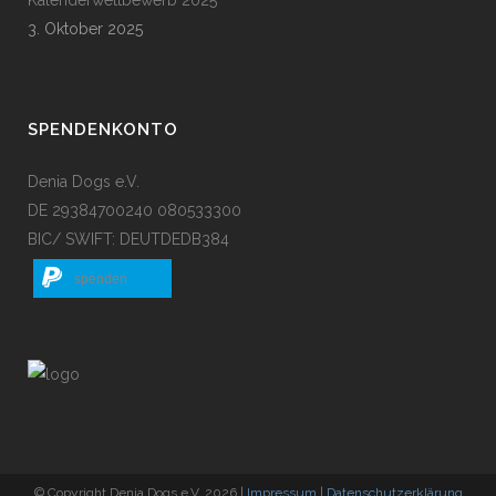
Kalenderwettbewerb 2025
3. Oktober 2025
SPENDENKONTO
Denia Dogs e.V.
DE 29384700240 080533300
BIC/ SWIFT: DEUTDEDB384
spenden
© Copyright Denia Dogs e.V. 2026 |
Impressum
|
Datenschutzerklärung