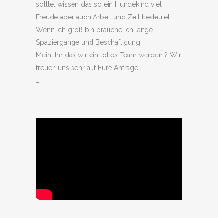
solltet wissen das so ein Hundekind viel
Freude aber auch Arbeit und Zeit bedeutet.
Wenn ich groß bin brauche ich lange
Spaziergänge und Beschäftigung.
Meint Ihr das wir ein tolles Team werden ? Wir
freuen uns sehr auf Eure Anfrage.
…