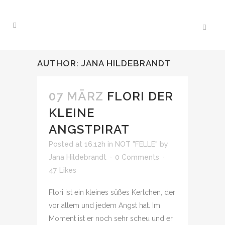
AUTHOR: JANA HILDEBRANDT
07 MÄRZ
FLORI DER
KLEINE
ANGSTPIRAT
Posted at 16:12h
in
NOT "FELLE"
by
Jana Hildebrandt
0 Comments
47
Likes
Flori ist ein kleines süßes Kerlchen, der
vor allem und jedem Angst hat. Im
Moment ist er noch sehr scheu und er