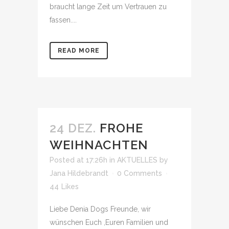
braucht lange Zeit um Vertrauen zu
fassen....
READ MORE
24 DEZ.
FROHE
WEIHNACHTEN
Posted at 17:26h
in
AKTUELLES
by
Jana Hildebrandt
0 Comments
44
Likes
Liebe Denia Dogs Freunde, wir
wünschen Euch ,Euren Familien und