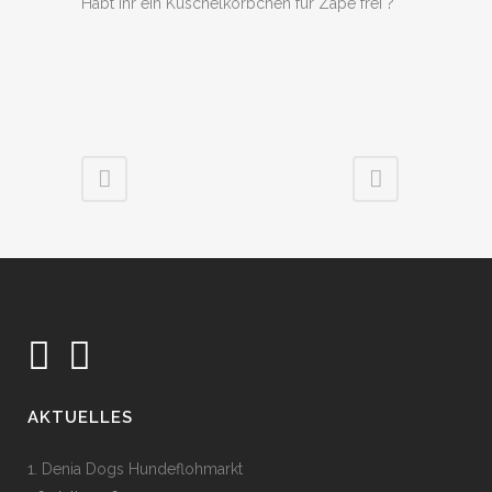
Habt Ihr ein Kuschelkörbchen für Zape frei ?
AKTUELLES
1. Denia Dogs Hundeflohmarkt