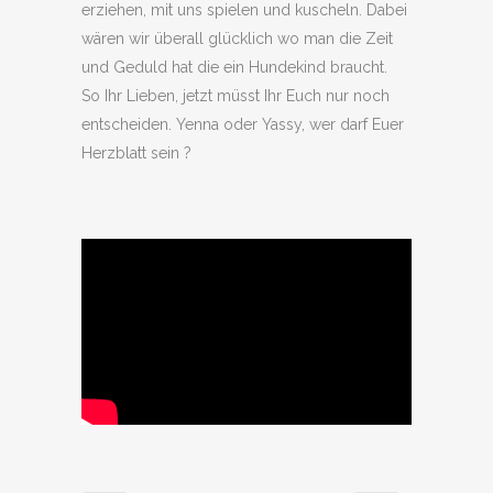
erziehen, mit uns spielen und kuscheln. Dabei
wären wir überall glücklich wo man die Zeit
und Geduld hat die ein Hundekind braucht.
So Ihr Lieben, jetzt müsst Ihr Euch nur noch
entscheiden. Yenna oder Yassy, wer darf Euer
Herzblatt sein ?