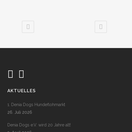
AKTUELLES
1. Denia Dogs Hundeflohmarkt
26. Juli 2026
Denia Dogs e.V. wird 20 Jahre alt!