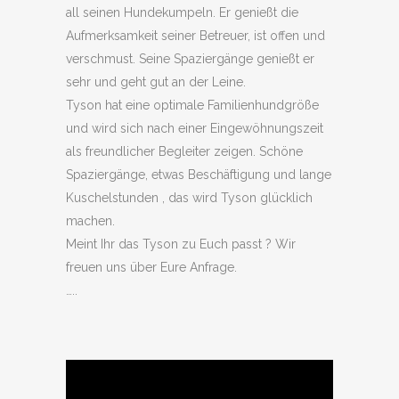
all seinen Hundekumpeln. Er genießt die
Aufmerksamkeit seiner Betreuer, ist offen und
verschmust. Seine Spaziergänge genießt er
sehr und geht gut an der Leine.
Tyson hat eine optimale Familienhundgröße
und wird sich nach einer Eingewöhnungszeit
als freundlicher Begleiter zeigen. Schöne
Spaziergänge, etwas Beschäftigung und lange
Kuschelstunden , das wird Tyson glücklich
machen.
Meint Ihr das Tyson zu Euch passt ? Wir
freuen uns über Eure Anfrage.
…..