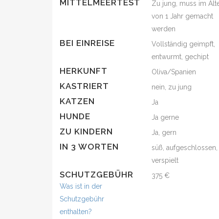
MITTELMEERTEST
Zu jung, muss im Alt
von 1 Jahr gemacht
werden
BEI EINREISE
Vollständig geimpft,
entwurmt, gechipt
HERKUNFT
Oliva/Spanien
KASTRIERT
nein, zu jung
KATZEN
Ja
HUNDE
Ja gerne
ZU KINDERN
Ja, gern
IN 3 WORTEN
süß, aufgeschlossen,
verspielt
SCHUTZGEBÜHR
375 €
Was ist in der
Schutzgebühr
enthalten?