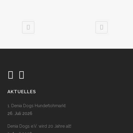
AKTUELLES
1. Denia Dogs Hundeflohmarkt
26. Juli 2026
Denia Dogs e.V. wird 20 Jahre alt!