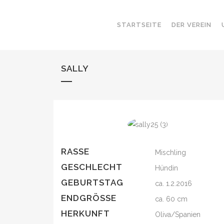
STARTSEITE
DER VEREIN
SALLY
RASSE
Mischling
GESCHLECHT
Hündin
GEBURTSTAG
ca. 1.2.2016
ENDGRÖSSE
ca. 60 cm
HERKUNFT
Oliva/Spanien