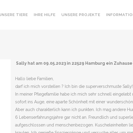
UNSERE TIERE
IHRE HILFE
UNSERE PROJEKTE
INFORMATIO
Sally hat am 09.05.2023 in 22529 Hamburg ein Zuhaus
Hallo liebe Familien,
darf ich mich vorstellen ? Ich bin die superverschmuste Sally!
In meiner Pflegefamilie habe ich mich sehr schnell eingelebt u
sofort ins Auge, eine aparte Schönheit mit einer wundersch
Aber auch charakterlich kann ich punkten. Ich mag andere 
6 Lebenserfahrungsjahre gar nicht an. Freundlich und superl
aufgeschlossen und menschenbezogen. Kuscheleinheiten lieb
kraulen. Ich genieße Spaziergänge und versuche alles um me