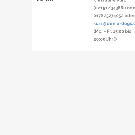
Christiane Kurz
(02191/343860 od
0178/5274052 ode
kurz@denia-dogs.
(Mo. – Fr. 15:00 bis
20:00Uhr ))