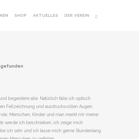
NEN
SHOP
AKTUELLES
DER VEREIN
e gefunden
nd begeistere alle. Natürlich falle ich optisch
önen Fellzeichnung und ausdrucksvollen Augen.
Hunde, Menschen, Kinder und man merkt mir meine
ieb werde ich beschrieben, ich zeige mich
e ich sehr und ich lasse mich gerne Stundenlang
inen Menschen zu gefallen.