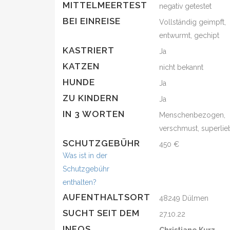
MITTELMEERTEST
negativ getestet
BEI EINREISE
Vollständig geimpft,
entwurmt, gechipt
KASTRIERT
Ja
KATZEN
nicht bekannt
HUNDE
Ja
ZU KINDERN
Ja
IN 3 WORTEN
Menschenbezogen,
verschmust, superlie
SCHUTZGEBÜHR
450 €
Was ist in der
Schutzgebühr
enthalten?
AUFENTHALTSORT
48249 Dülmen
SUCHT SEIT DEM
27.10.22
INFOS