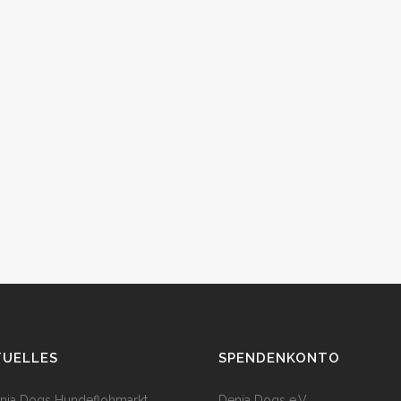
TUELLES
SPENDENKONTO
enia Dogs Hundeflohmarkt
Denia Dogs e.V.