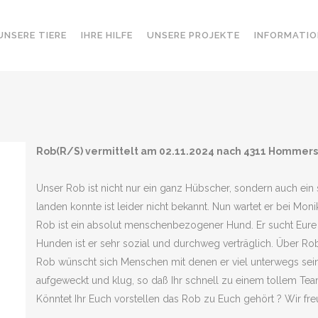
UNSERE TIERE
IHRE HILFE
UNSERE PROJEKTE
INFORMATIO
Rob(R/S) vermittelt am 02.11.2024 nach 4311 Hommer
Unser Rob ist nicht nur ein ganz Hübscher, sondern auch ein 
landen konnte ist leider nicht bekannt. Nun wartet er bei Moni
Rob ist ein absolut menschenbezogener Hund. Er sucht Eure 
Hunden ist er sehr sozial und durchweg verträglich. Über Rob 
Rob wünscht sich Menschen mit denen er viel unterwegs sein 
aufgeweckt und klug, so daß Ihr schnell zu einem tollem T
Könntet Ihr Euch vorstellen das Rob zu Euch gehört ? Wir fre