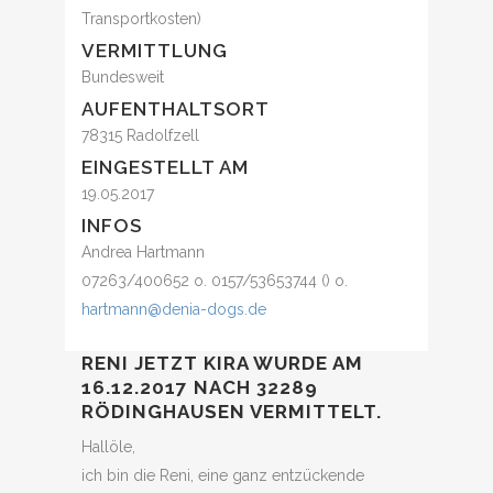
Transportkosten)
VERMITTLUNG
Bundesweit
AUFENTHALTSORT
78315 Radolfzell
EINGESTELLT AM
19.05.2017
INFOS
Andrea Hartmann
07263/400652 o. 0157/53653744 () o.
hartmann@denia-dogs.de
RENI JETZT KIRA WURDE AM
16.12.2017 NACH 32289
RÖDINGHAUSEN VERMITTELT.
Hallöle,
ich bin die Reni, eine ganz entzückende