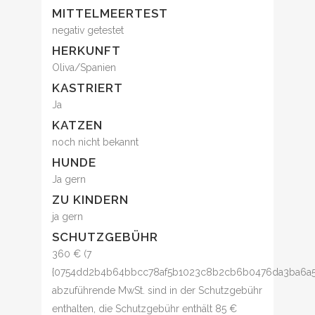
MITTELMEERTEST
negativ getestet
HERKUNFT
Oliva/Spanien
KASTRIERT
Ja
KATZEN
noch nicht bekannt
HUNDE
Ja gern
ZU KINDERN
ja gern
SCHUTZGEBÜHR
360 € (7
{0754dd2b4b64bbcc78af5b1023c8b2cb6b0476da3ba6a5
abzuführende MwSt. sind in der Schutzgebühr
enthalten, die Schutzgebühr enthält 85 €