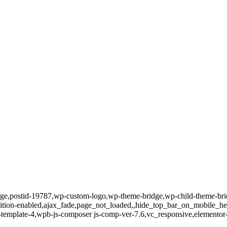
_page,postid-19787,wp-custom-logo,wp-theme-bridge,wp-child-theme-brid
ion-enabled,ajax_fade,page_not_loaded,,hide_top_bar_on_mobile_hea
-template-4,wpb-js-composer js-comp-ver-7.6,vc_responsive,elementor-