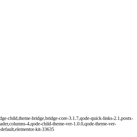
ge-child,theme-bridge,bridge-core-3.1.7,qode-quick-links-2.1,postx-
der,columns-4,qode-child-theme-ver-1.0.0,qode-theme-ver-
default,elementor-kit-33635