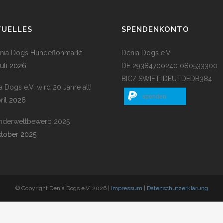
TUELLES
SPENDENKONTO
enia Dogs Hundeflohmarkt
Denia Dogs e.V.
Juli 2026
DE 29384700240 080533300
BIC/ SWIFT: DEUTDEDB384
a Dogs e.V. wird 20 Jahre alt!
spenden
pril 2026
nderwettbewerb 2025
ktober 2025
© Copyright Denia Dogs e.V. 2026 |
Impressum
|
Datenschutzerklärung