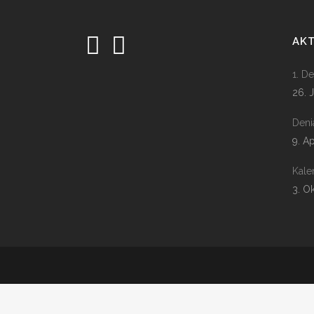
AK
1. D
26. 
Deni
9. A
Kale
3. O