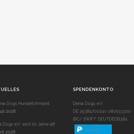
TUELLES
SPENDENKONTO
enia Dogs Hundeflohmarkt
Denia Dogs e.V.
Juli 2026
DE 29384700240 080533300
BIC/ SWIFT: DEUTDEDB384
a Dogs e.V. wird 20 Jahre alt!
spenden
pril 2026