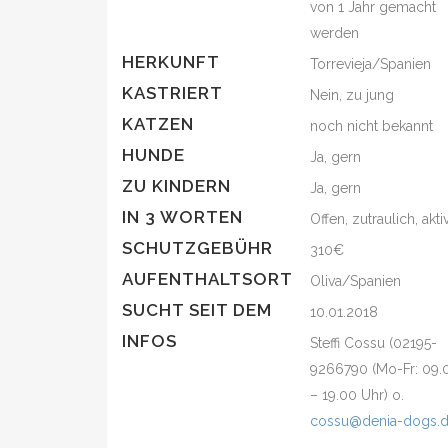
von 1 Jahr gemacht
werden
HERKUNFT
Torrevieja/Spanien
KASTRIERT
Nein, zu jung
KATZEN
noch nicht bekannt
HUNDE
Ja, gern
ZU KINDERN
Ja, gern
IN 3 WORTEN
Offen, zutraulich, akti
SCHUTZGEBÜHR
310€
AUFENTHALTSORT
Oliva/Spanien
SUCHT SEIT DEM
10.01.2018
INFOS
Steffi Cossu (02195-
9266790 (Mo-Fr: 09.
– 19.00 Uhr) o.
cossu@denia-dogs.