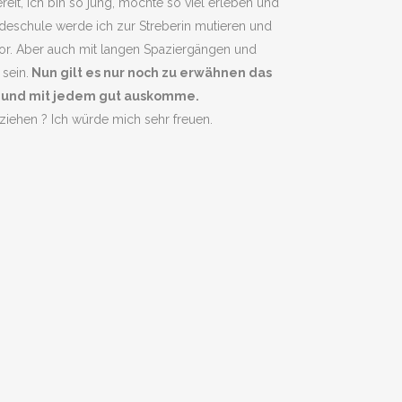
reit, ich bin so jung, möchte so viel erleben und
undeschule werde ich zur Streberin mutieren und
evor. Aber auch mit langen Spaziergängen und
sein.
Nun gilt es nur noch zu erwähnen das
 und mit jedem gut auskomme.
nziehen ? Ich würde mich sehr freuen.