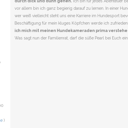
durch dick und dünn gehen.
Ich bin für jedes Abenteuer be
vor allem bin ich ganz begierig darauf zu lernen. In einer H
wer weiß vielleicht steht uns eine Karriere im Hundesport b
Beschäftigung für mein kluges Köpfchen werde ich zufrieden 
ich mich mit meinen Hundekameraden prima verstehe
Was sagt nun der Familienrat, darf die süße Pearl bei Euch ei
v
00
de
)