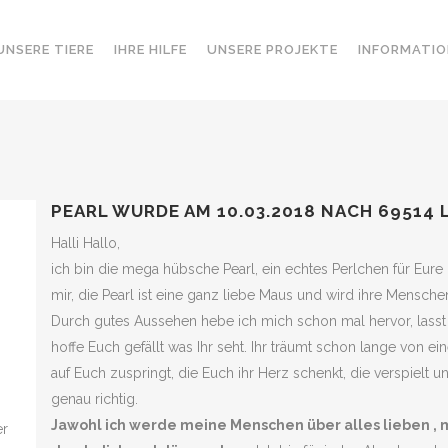
UNSERE TIERE
IHRE HILFE
UNSERE PROJEKTE
INFORMATIO
PEARL WURDE AM 10.03.2018 NACH 69514
Halli Hallo,
ich bin die mega hübsche Pearl, ein echtes Perlchen für Eure 
mir, die Pearl ist eine ganz liebe Maus und wird ihre Mensch
Durch gutes Aussehen hebe ich mich schon mal hervor, lasst 
hoffe Euch gefällt was Ihr seht. Ihr träumt schon lange von ein
auf Euch zuspringt, die Euch ihr Herz schenkt, die verspielt u
genau richtig.
Jawohl ich werde meine Menschen über alles lieben , 
er