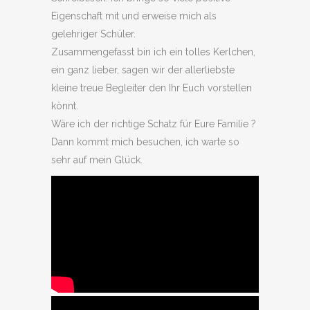
Eigenschaft mit und erweise mich als
gelehriger Schüler.
Zusammengefasst bin ich ein tolles Kerlchen,
ein ganz lieber, sagen wir der allerliebste
kleine treue Begleiter den Ihr Euch vorstellen
könnt.
Wäre ich der richtige Schatz für Eure Familie ?
Dann kommt mich besuchen, ich warte so
sehr auf mein Glück.