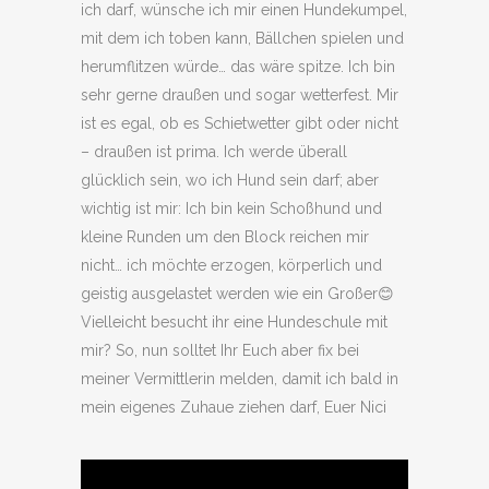
ich darf, wünsche ich mir einen Hundekumpel,
mit dem ich toben kann, Bällchen spielen und
herumflitzen würde… das wäre spitze. Ich bin
sehr gerne draußen und sogar wetterfest. Mir
ist es egal, ob es Schietwetter gibt oder nicht
– draußen ist prima. Ich werde überall
glücklich sein, wo ich Hund sein darf; aber
wichtig ist mir: Ich bin kein Schoßhund und
kleine Runden um den Block reichen mir
nicht… ich möchte erzogen, körperlich und
geistig ausgelastet werden wie ein Großer😊
Vielleicht besucht ihr eine Hundeschule mit
mir? So, nun solltet Ihr Euch aber fix bei
meiner Vermittlerin melden, damit ich bald in
mein eigenes Zuhaue ziehen darf, Euer Nici