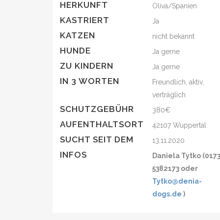
HERKUNFT
Oliva/Spanien
KASTRIERT
Ja
KATZEN
nicht bekannt
HUNDE
Ja gerne
ZU KINDERN
Ja gerne
IN 3 WORTEN
Freundlich, aktiv,
verträglich
SCHUTZGEBÜHR
380€
AUFENTHALTSORT
42107 Wuppertal
SUCHT SEIT DEM
13.11.2020
INFOS
Daniela Tytko (017
5382173 oder
Tytko@denia-
dogs.de
)