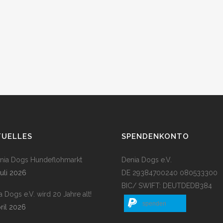
TUELLES
SPENDENKONTO
enia Dogs Hundeflohmarkt
Denia Dogs e.V.
Juli 2026
DE 29384700240 080533300
BIC/ SWIFT: DEUTDEDB384
a Dogs e.V. wird 20 Jahre alt!
spenden
pril 2026