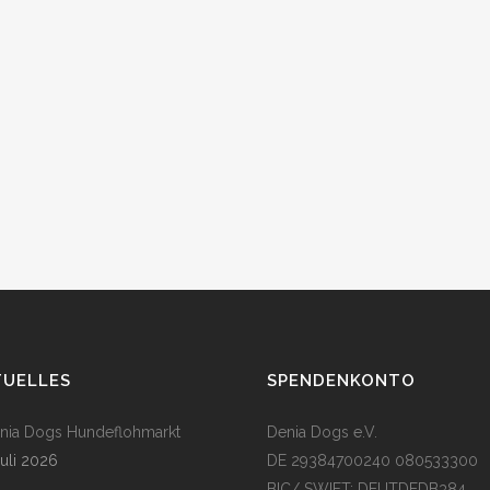
TUELLES
SPENDENKONTO
enia Dogs Hundeflohmarkt
Denia Dogs e.V.
Juli 2026
DE 29384700240 080533300
BIC/ SWIFT: DEUTDEDB384