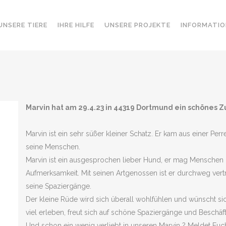
UNSERE TIERE
IHRE HILFE
UNSERE PROJEKTE
INFORMATIO
Marvin hat am 29.4.23 in 44319 Dortmund ein schönes
Marvin ist ein sehr süßer kleiner Schatz. Er kam aus einer Perr
seine Menschen.
Marvin ist ein ausgesprochen lieber Hund, er mag Menschen u
Aufmerksamkeit. Mit seinen Artgenossen ist er durchweg verträg
seine Spaziergänge.
Der kleine Rüde wird sich überall wohlfühlen und wünscht si
viel erleben, freut sich auf schöne Spaziergänge und Beschäf
Und schon ein wenig verliebt in unseren Marvin ? Meldet Euch 