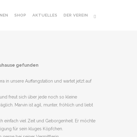
NEN
SHOP
AKTUELLES
DER VEREIN
 Zuhause gefunden
era in unsere Auffangstation und wartet jetzt auf
nd freut sich über jede noch so kleine
lich. Marvin ist agil, munter, fröhlich und liebt
ch einfach viel Zeit und Geborgenheit. Er möchte
tigung für sein kluges Köpfchen.
gerne bei seiner Vermittlerin.