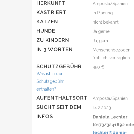
HERKUNFT
Amposta/Spanien
KASTRIERT
in Planung
KATZEN
nicht bekannt
HUNDE
Ja gerne
ZU KINDERN
Ja, gern
IN 3 WORTEN
Menschenbezogen,
fröhlich, verträglich
SCHUTZGEBÜHR
450 €
Was ist in der
Schutzgebühr
enthalten?
AUFENTHALTSORT
Amposta/Spanien
SUCHT SEIT DEM
14.2.2023
INFOS
Daniela Lechler
(0173/3241692 ode
lechler@denia-