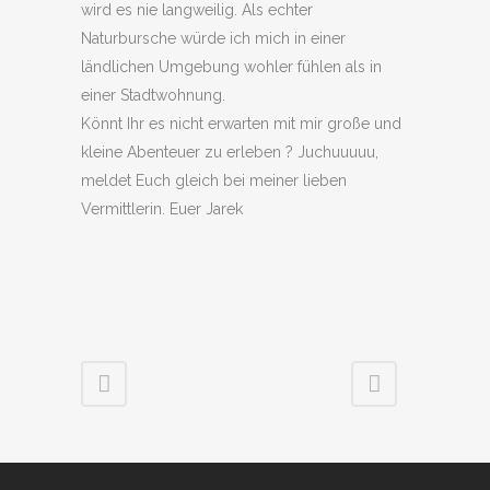
wird es nie langweilig. Als echter
Naturbursche würde ich mich in einer
ländlichen Umgebung wohler fühlen als in
einer Stadtwohnung.
Könnt Ihr es nicht erwarten mit mir große und
kleine Abenteuer zu erleben ? Juchuuuuu,
meldet Euch gleich bei meiner lieben
Vermittlerin. Euer Jarek