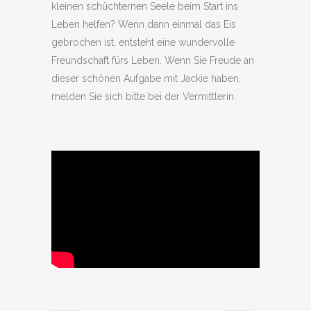
kleinen schüchternen Seele beim Start ins
Leben helfen? Wenn dann einmal das Eis
gebrochen ist, entsteht eine wundervolle
Freundschaft fürs Leben. Wenn Sie Freude an
dieser schönen Aufgabe mit Jackie haben,
melden Sie sich bitte bei der Vermittlerin.