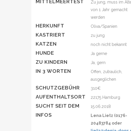
MITTELMEERTEST
Zu jung, muss im Alt
von 1 Jahr gemacht
werden
HERKUNFT
Oliva/Spanien
KASTRIERT
zu jung
KATZEN
noch nicht bekannt
HUNDE
Ja gerne
ZU KINDERN
Ja, gern
IN 3 WORTEN
Offen, zutraulich,
ausgeglichen
SCHUTZGEBÜHR
310€
AUFENTHALTSORT
22175 Hamburg
SUCHT SEIT DEM
15.06.2018
INFOS
Lena Lietz (0176-
20483784 oder
lietz@denia-dogs