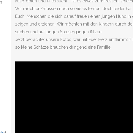
ausprobiert und untersucht … ist es etwas zum fressen, spiel
er
Wir möchten/müssen noch so vieles lernen, doch leider hat h
Euch. Menschen die sich darauf freuen einen jungen Hund in 
zeigen und erziehen. Wir möchten mit den Kindern durch den 
suchen und auf langen Spaziergängen flitzen.
Jetzt betrachtet unsere Fotos, wer hat Euer Herz entflammt ? 
so kleine Schätze brauchen dringend eine Familie.
.de
)