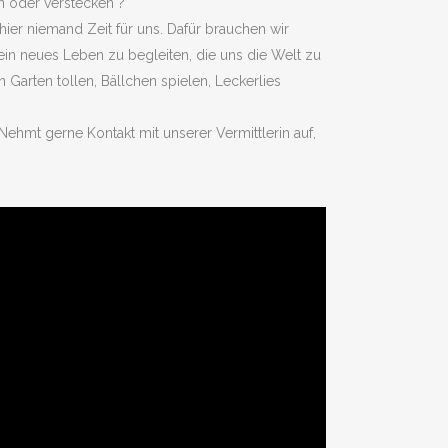
en oder verstecken ?
ier niemand Zeit für uns. Dafür brauchen wir
ein neues Leben zu begleiten, die uns die Welt zu
Garten tollen, Bällchen spielen, Leckerlies
Nehmt gerne Kontakt mit unserer Vermittlerin auf,