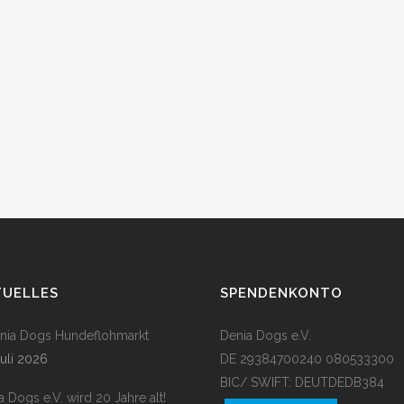
TUELLES
SPENDENKONTO
enia Dogs Hundeflohmarkt
Denia Dogs e.V.
Juli 2026
DE 29384700240 080533300
BIC/ SWIFT: DEUTDEDB384
a Dogs e.V. wird 20 Jahre alt!