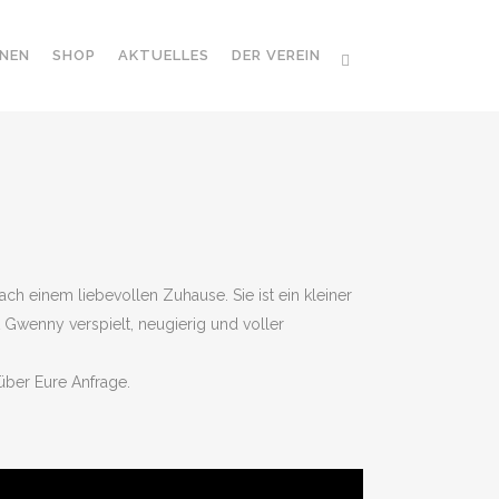
NEN
SHOP
AKTUELLES
DER VEREIN
 einem liebevollen Zuhause. Sie ist ein kleiner
t Gwenny verspielt, neugierig und voller
über Eure Anfrage.