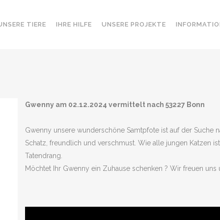
UNSERE TIERE
IHRE HILFE
UNSERE PROJEKTE
INFORMATIO
Gwenny am 02.12.2024 vermittelt nach 53227 Bonn
Gwenny unsere wunderschöne Samtpfote ist auf der Suche nach
Schatz, freundlich und verschmust. Wie alle jungen Katzen is
Tatendrang.
Möchtet Ihr Gwenny ein Zuhause schenken ? Wir freuen uns 