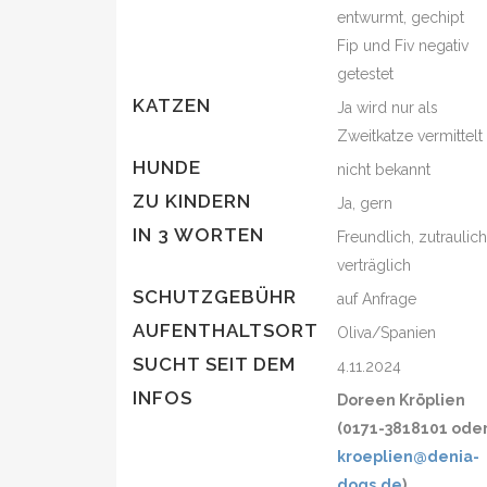
entwurmt, gechipt
Fip und Fiv negativ
getestet
KATZEN
Ja wird nur als
Zweitkatze vermittelt
HUNDE
nicht bekannt
ZU KINDERN
Ja, gern
IN 3 WORTEN
Freundlich, zutraulich
verträglich
SCHUTZGEBÜHR
auf Anfrage
AUFENTHALTSORT
Oliva/Spanien
SUCHT SEIT DEM
4.11.2024
INFOS
Doreen Kröplien
(0171-3818101 ode
kroeplien@denia-
dogs.de
)