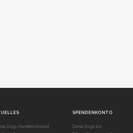
TUELLES
SPENDENKONTO
enia Dogs Hundeflohmarkt
Denia Dogs e.V.