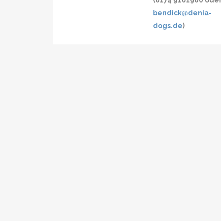
(0174 9101900 ode
bendick@denia-
dogs.de
)