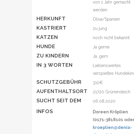
von 1 Jahr gemacht
werden
HERKUNFT
Oliva/Spanien
KASTRIERT
zu jung
KATZEN
noch nicht bekannt
HUNDE
Ja gerne
ZU KINDERN
Ja, gern
IN 3 WORTEN
Liebenswertes
verspieltes Hundekin
SCHUTZGEBÜHR
310€
AUFENTHALTSORT
21720 Grünendeich
SUCHT SEIT DEM
06.08.2020
INFOS
Doreen Kröplien
(0171-3818101 ode
kroeplien@denia-