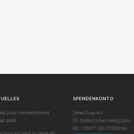
TUELLES
SPENDENKONTO
enia Dogs Hundeflohmarkt
Denia Dogs e.V.
Juli 2026
DE 29384700240 080533300
BIC/ SWIFT: DEUTDEDB384
a Dogs e.V. wird 20 Jahre alt!