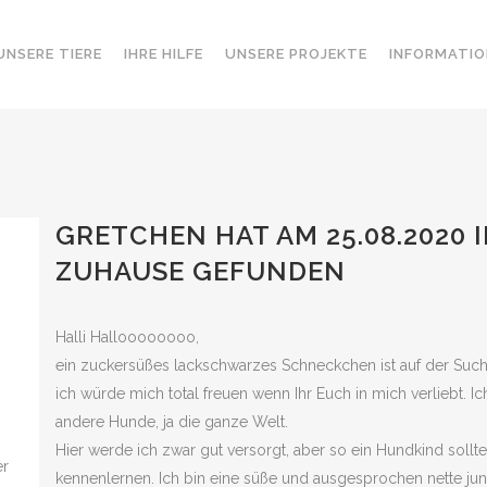
UNSERE TIERE
IHRE HILFE
UNSERE PROJEKTE
INFORMATIO
GRETCHEN HAT AM 25.08.2020 
ZUHAUSE GEFUNDEN
Halli Halloooooooo,
ein zuckersüßes lackschwarzes Schneckchen ist auf der Such
ich würde mich total freuen wenn Ihr Euch in mich verliebt. Ic
0
andere Hunde, ja die ganze Welt.
Hier werde ich zwar gut versorgt, aber so ein Hundkind sollt
er
kennenlernen. Ich bin eine süße und ausgesprochen nette ju