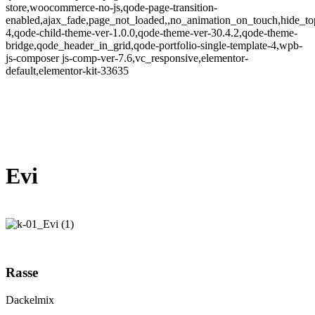
store,woocommerce-no-js,qode-page-transition-
enabled,ajax_fade,page_not_loaded,,no_animation_on_touch,hide_t
4,qode-child-theme-ver-1.0.0,qode-theme-ver-30.4.2,qode-theme-
bridge,qode_header_in_grid,qode-portfolio-single-template-4,wpb-
js-composer js-comp-ver-7.6,vc_responsive,elementor-
default,elementor-kit-33635
Evi
Rasse
Dackelmix