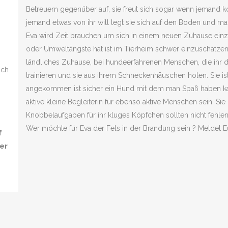
Betreuern gegenüber auf, sie freut sich sogar wenn jemand ko
jemand etwas von ihr will legt sie sich auf den Boden und mac
Eva wird Zeit brauchen um sich in einem neuen Zuhause einzu
oder Umweltängste hat ist im Tierheim schwer einzuschätzen.
ländliches Zuhause, bei hundeerfahrenen Menschen, die ihr die
ich
trainieren und sie aus ihrem Schneckenhäuschen holen. Sie is
angekommen ist sicher ein Hund mit dem man Spaß haben kan
aktive kleine Begleiterin für ebenso aktive Menschen sein. S
Knobbelaufgaben für ihr kluges Köpfchen sollten nicht fehlen
Wer möchte für Eva der Fels in der Brandung sein ? Meldet Eu
f
er