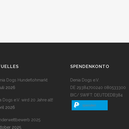
TUELLES
SPENDENKONTO
enia Dogs Hundeflohmarkt
Denia Dogs e.V.
Juli 2026
DE 29384700240 080533300
BIC/ SWIFT: DEUTDEDB384
a Dogs e.V. wird 20 Jahre alt!
spenden
pril 2026
nderwettbewerb 2025
ktober 2025