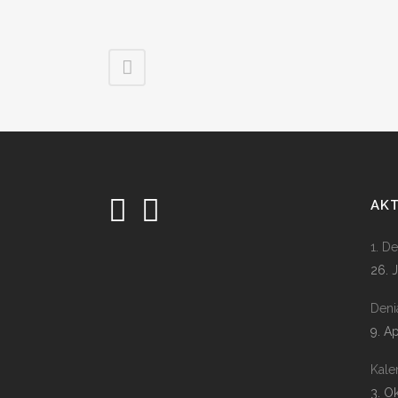
AK
1. D
26. 
Deni
9. A
Kale
3. O