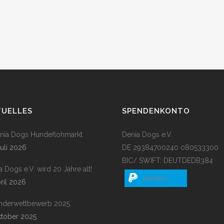
TUELLES
SPENDENKONTO
enia Dogs Hundeflohmarkt
Denia Dogs e.V.
Juli 2026
DE 29384700240 080533300
BIC/ SWIFT: DEUTDEDB384
a Dogs e.V. wird 20 Jahre alt!
spenden
pril 2026
nderwettbewerb 2025
ktober 2025