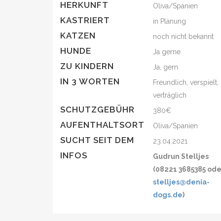
HERKUNFT
Oliva/Spanien
KASTRIERT
in Planung
KATZEN
noch nicht bekannt
HUNDE
Ja gerne
ZU KINDERN
Ja, gern
IN 3 WORTEN
Freundlich, verspielt,
verträglich
SCHUTZGEBÜHR
380€
AUFENTHALTSORT
Oliva/Spanien
SUCHT SEIT DEM
23.04.2021
INFOS
Gudrun Stelljes
(08221 3685385 ode
stelljes@denia-
dogs.de
)