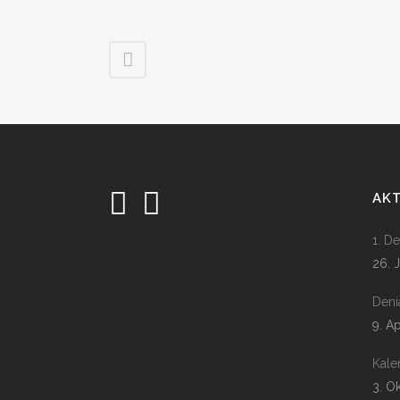
AK
1. D
26. 
Deni
9. A
Kale
3. O