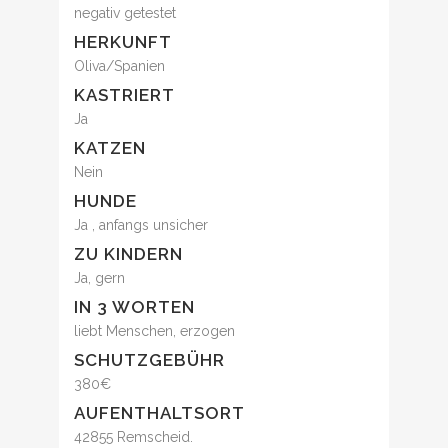
negativ getestet
HERKUNFT
Oliva/Spanien
KASTRIERT
Ja
KATZEN
Nein
HUNDE
Ja , anfangs unsicher
ZU KINDERN
Ja, gern
IN 3 WORTEN
liebt Menschen, erzogen
SCHUTZGEBÜHR
380€
AUFENTHALTSORT
42855 Remscheid.