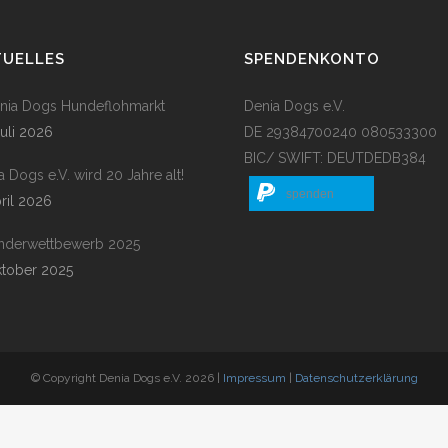
TUELLES
SPENDENKONTO
enia Dogs Hundeflohmarkt
Denia Dogs e.V.
Juli 2026
DE 29384700240 080533300
BIC/ SWIFT: DEUTDEDB384
a Dogs e.V. wird 20 Jahre alt!
spenden
pril 2026
nderwettbewerb 2025
ktober 2025
© Copyright Denia Dogs e.V. 2026 |
Impressum
|
Datenschutzerklärung