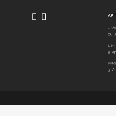
AK
1. D
26. 
Deni
9. A
Kale
3. O