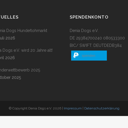
TUELLES
SPENDENKONTO
enia Dogs Hundeflohmarkt
Denia Dogs e.V.
Juli 2026
DE 29384700240 080533300
BIC/ SWIFT: DEUTDEDB384
a Dogs e.V. wird 20 Jahre alt!
spenden
pril 2026
nderwettbewerb 2025
ktober 2025
© Copyright Denia Dogs e.V. 2026 |
Impressum
|
Datenschutzerklärung