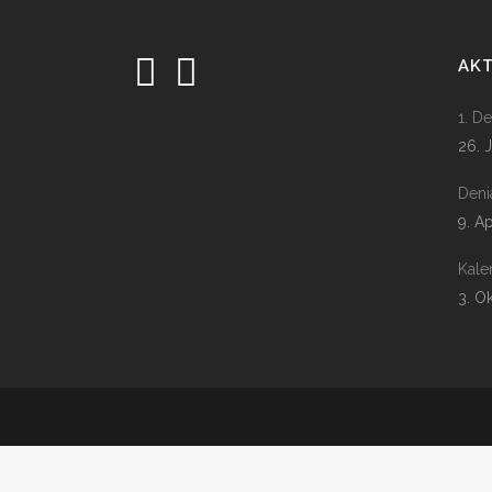
AK
1. D
26. 
Deni
9. A
Kale
3. O