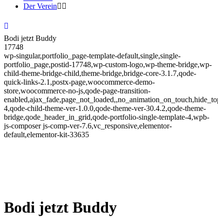
Der Verein
Bodi jetzt Buddy
17748
wp-singular,portfolio_page-template-default,single,single-
portfolio_page,postid-17748,wp-custom-logo,wp-theme-bridge,wp-
child-theme-bridge-child,theme-bridge,bridge-core-3.1.7,qode-
quick-links-2.1,postx-page,woocommerce-demo-
store,woocommerce-no-js,qode-page-transition-
enabled,ajax_fade,page_not_loaded,,no_animation_on_touch,hide_t
4,qode-child-theme-ver-1.0.0,qode-theme-ver-30.4.2,qode-theme-
bridge,qode_header_in_grid,qode-portfolio-single-template-4,wpb-
js-composer js-comp-ver-7.6,vc_responsive,elementor-
default,elementor-kit-33635
Bodi jetzt Buddy