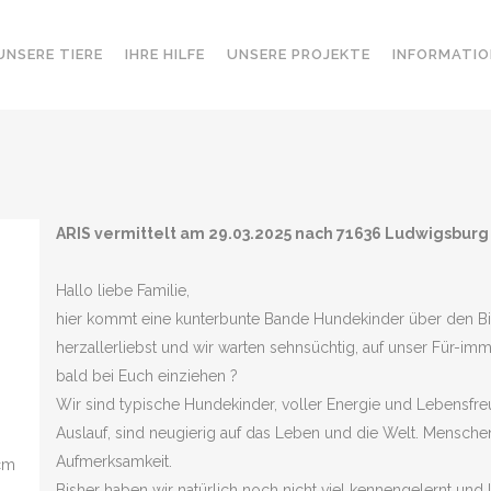
UNSERE TIERE
IHRE HILFE
UNSERE PROJEKTE
INFORMATIO
ARIS vermittelt am 29.03.2025 nach 71636 Ludwigsbur
Hallo liebe Familie,
hier kommt eine kunterbunte Bande Hundekinder über den Bild
herzallerliebst und wir warten sehnsüchtig, auf unser Für-imme
bald bei Euch einziehen ?
Wir sind typische Hundekinder, voller Energie und Lebensfreu
Auslauf, sind neugierig auf das Leben und die Welt. Mensch
Aufmerksamkeit.
cm
Bisher haben wir natürlich noch nicht viel kennengelernt und