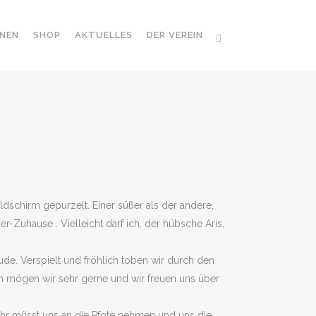
NEN
SHOP
AKTUELLES
DER VEREIN
g
schirm gepurzelt. Einer süßer als der andere,
r-Zuhause . Vielleicht darf ich, der hübsche Aris,
de. Verspielt und fröhlich toben wir durch den
en mögen wir sehr gerne und wir freuen uns über
 Ihr müsst uns an die Pfote nehmen und uns die