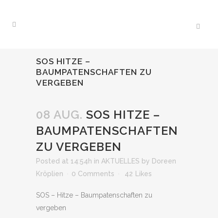
SOS HITZE –
BAUMPATENSCHAFTEN ZU
VERGEBEN
08 AUG.
SOS HITZE –
BAUMPATENSCHAFTEN
ZU VERGEBEN
Posted at 14:54h
in
AKTUELLES
by
Doreen
Kröplien
0 Comments
42
Likes
SOS – Hitze – Baumpatenschaften zu
vergeben