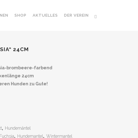
NEN
SHOP
AKTUELLES
DER VEREIN
SIA“ 24CM
hsia-brombeere-farbend
ückenlänge 24cm
seren Hunden zu Gute!
t
,
Hundemäntel
Fuchsia
,
Hundemantel
,
Wintermantel