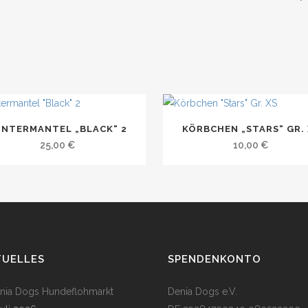
quantity
INTERMANTEL „BLACK“ 2
KÖRBCHEN „STARS“ GR. 
25,00
€
10,00
€
TUELLES
SPENDENKONTO
enia Dogs Hundeflohmarkt
Denia Dogs e.V.