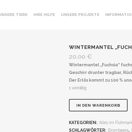
UNSERE TIERE
IHRE HILFE
UNSERE PROJEKTE
INFORMATIO
WINTERMANTEL „FUCH
20,00
€
Wintermantel „Fuchsia“ fuc
Geschirr drunter tragbar, R
Der Erlös kommt zu 100 % un
1 vorrätig
Wintermantel
IN DEN WARENKORB
"Fuchsia"
KATEGORIEN:
Alles im Flohmark
24cm
SCHLAGWÖRTER:
Brombeere
,