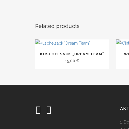
Related products
KUSCHELSACK „DREAM TEAM“
W
15,00
€
AK
1. D