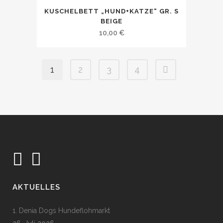
KUSCHELBETT „HUND+KATZE“ GR. S
BEIGE
10,00
€
1
2
3
4
AKTUELLES
1. Denia Dogs Hundeflohmarkt