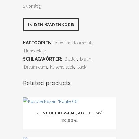
1 vorrätig
Kuschelsack
IN DEN WARENKORB
"Dream
KATEGORIEN:
Alles im Flohmarkt
,
Team"
Hundeplatz
quantity
SCHLAGWÖRTER:
Blätter
,
braun
,
DreamTeam
,
Kuschelsack
,
Sack
Related products
KUSCHELKISSEN „ROUTE 66“
20,00
€