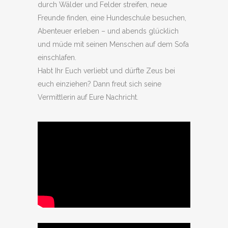
durch Wälder und Felder streifen, neue
Freunde finden, eine Hundeschule besuchen,
Abenteuer erleben – und abends glücklich
und müde mit seinen Menschen auf dem Sofa
einschlafen.
Habt Ihr Euch verliebt und dürfte Zeus bei
euch einziehen? Dann freut sich seine
Vermittlerin auf Eure Nachricht.